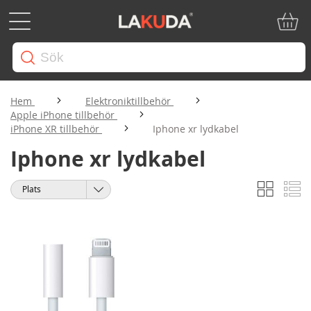
Min ku
Hem
Elektroniktillbehör
Apple iPhone tillbehör
iPhone XR tillbehör
Iphone xr lydkabel
Iphone xr lydkabel
Rutnät
Li
Visa
Sortera
som
på