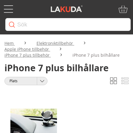
Min ku
Hem
Elektroniktillbehör
Apple iPhone tillbehör
iPhone 7 plus tillbehör
iPhone 7 plus bilhållare
iPhone 7 plus bilhållare
Rutnät
Li
Visa
Sortera
som
på