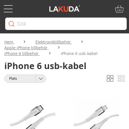
Min ku
Hem
Elektroniktillbehör
Apple iPhone tillbehör
iPhone 6 tillbehör
iPhone 6 usb-kabel
iPhone 6 usb-kabel
Rutnät
Li
Visa
Sortera
som
på