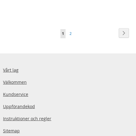
Sida
Sida
Nästa
You're
Sida
1
2
currently
reading
page
Vårt lag
Välkommen
Kundservice
Uppförandekod
Instruktioner och regler
Sitemap