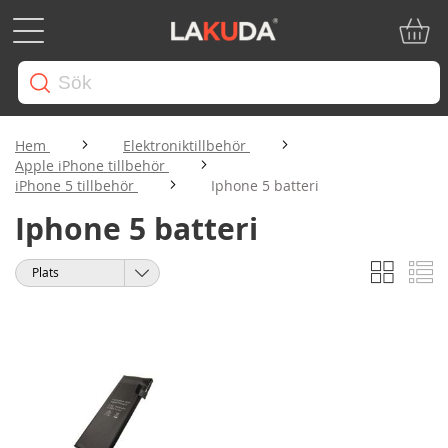
Min ku
Hem
Elektroniktillbehör
Apple iPhone tillbehör
iPhone 5 tillbehör
Iphone 5 batteri
Iphone 5 batteri
Rutnät
Li
Visa
Sortera
som
på