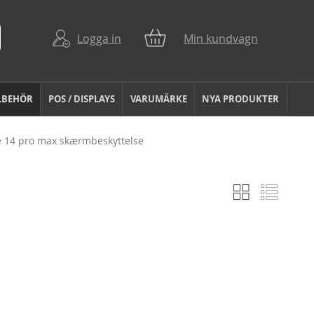
Logga in
Min kundvagn
LBEHÖR
POS / DISPLAYS
VARUMÄRKE
NYA PRODUKTER
 14 pro max skærmbeskyttelse
Rutnät
Listvy
Visa
som