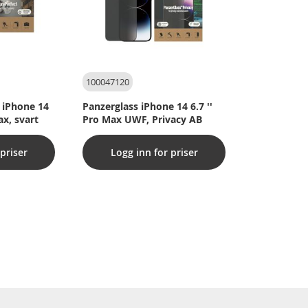
100047120
 iPhone 14
Panzerglass iPhone 14 6.7 ''
x, svart
Pro Max UWF, Privacy AB
priser
Logg inn for priser