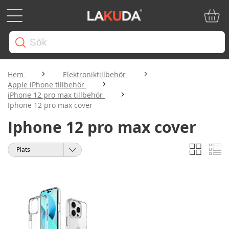
Min ku
Hem
Elektroniktillbehör
Apple iPhone tillbehör
iPhone 12 pro max tillbehör
Iphone 12 pro max cover
Iphone 12 pro max cover
Rutnät
Li
Visa
Sortera
som
på