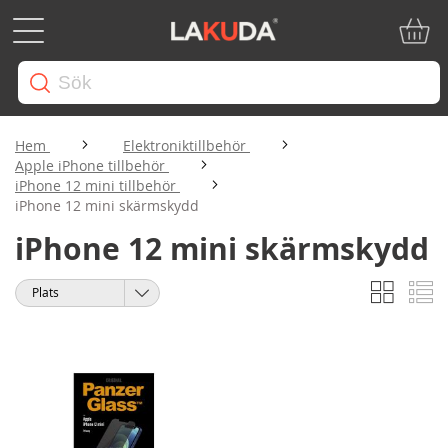
Min ku
Hem
Elektroniktillbehör
Apple iPhone tillbehör
iPhone 12 mini tillbehör
iPhone 12 mini skärmskydd
iPhone 12 mini skärmskydd
Rutnät
Li
Visa
Sortera
som
på