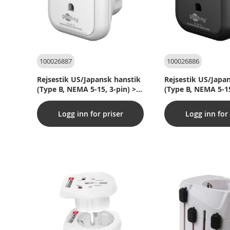
100026887
100026886
Rejsestik US/Japansk hanstik
Rejsestik US/Japa
(Type B, NEMA 5-15, 3-pin) >
(Type B, NEMA 5-15
Schuko med jord (Type F, CEE
Schuko med jord (
7/4)
7/4)
Logg inn for priser
Logg inn for 