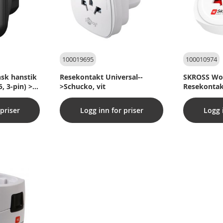
100019695
100010974
nsk hanstik
Resekontakt Universal--
SKROSS Wor
, 3-pin) >
>Schucko, vit
Resekontak
Type F, CEE
priser
Logg inn for priser
Logg 