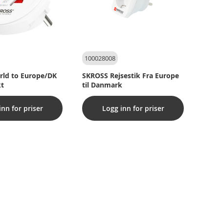
100028008
ld to Europe/DK
SKROSS Rejsestik Fra Europe
t
til Danmark
inn for priser
Logg inn for priser