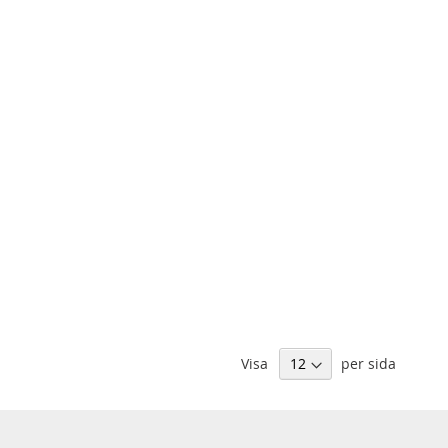
Visa
per sida