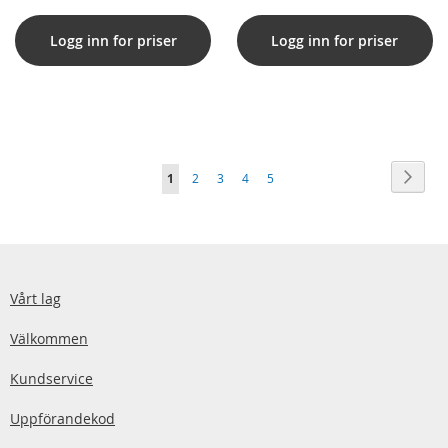
Logg inn for priser
Logg inn for priser
Sida
Sida
Nästa
You're
Sida
Sida
Sida
Sida
1
2
3
4
5
currently
reading
page
Vårt lag
Välkommen
Kundservice
Uppförandekod