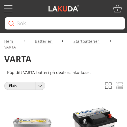
Min ku
Hem
Batterier
Startbatterier
VARTA
VARTA
Köp ditt VARTA-batteri på dealers.lakuda.se.
Rutnät
Li
Visa
Sortera
som
på