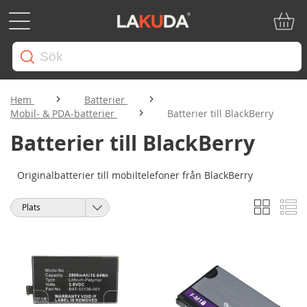
Min ku
Hem
Batterier
Mobil- & PDA-batterier
Batterier till BlackBerry
Batterier till BlackBerry
Originalbatterier till mobiltelefoner från BlackBerry
Rutnät
Li
Visa
Sortera
som
på