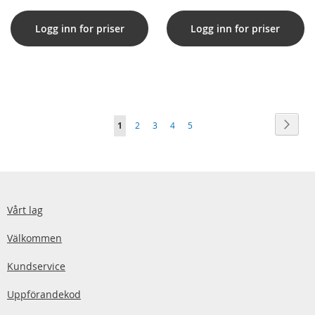
7,4V (kompatibelt)
(kompatibelt)
Logg inn for priser
Logg inn for priser
Sida
Sida
Nästa
You're
Sida
Sida
Sida
Sida
1
2
3
4
5
currently
reading
page
Vårt lag
Välkommen
Kundservice
Uppförandekod