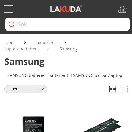
Min ku
Hem
Batterier
Laptop-batterier
Samsung
Samsung
SAMSUNG batterier, batterier till SAMSUNG bärbar/laptop
Rutnät
Li
Visa
Sortera
som
på