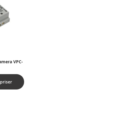
kamera VPC-
priser