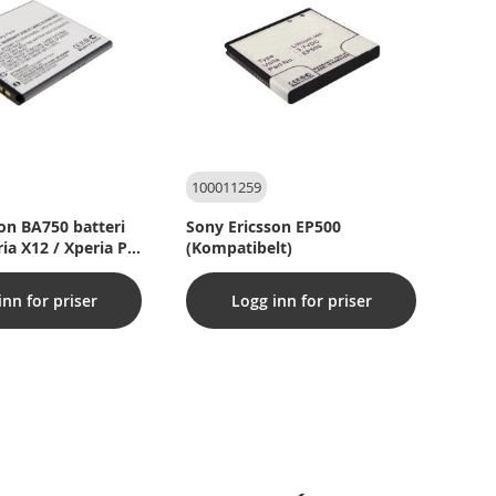
100011259
on BA750 batteri
Sony Ericsson EP500
eria X12 / Xperia P
(Kompatibelt)
lt)
inn for priser
Logg inn for priser