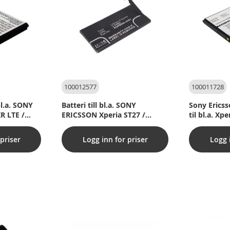
100012577
100011728
bl.a. SONY
Batteri till bl.a. SONY
Sony Ericss
R LTE /
ERICSSON Xperia ST27 /
til bl.a. Xp
ZR
Xperia go / Xperia advance /
(Kompatibe
Lotus (kompatibelt)
priser
Logg inn for priser
Logg 