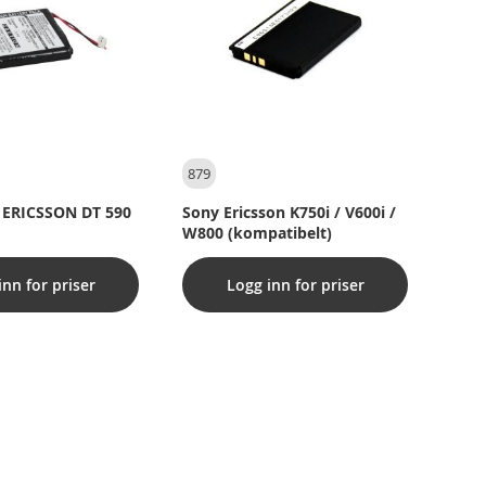
879
l - ERICSSON DT 590
Sony Ericsson K750i / V600i /
W800 (kompatibelt)
inn for priser
Logg inn for priser