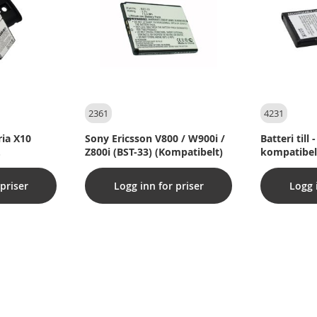
2361
4231
ria X10
Sony Ericsson V800 / W900i /
Batteri til
Z800i (BST-33) (Kompatibelt)
kompatibel
priser
Logg inn for priser
Logg 