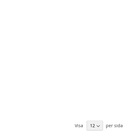
Visa
per sida