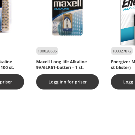
100028685
100027872
kaline
Maxell Long life Alkaline
Energizer M
100 st.
9V/6LR61-batteri - 1 st.
st blister)
priser
Logg inn for priser
Logg 