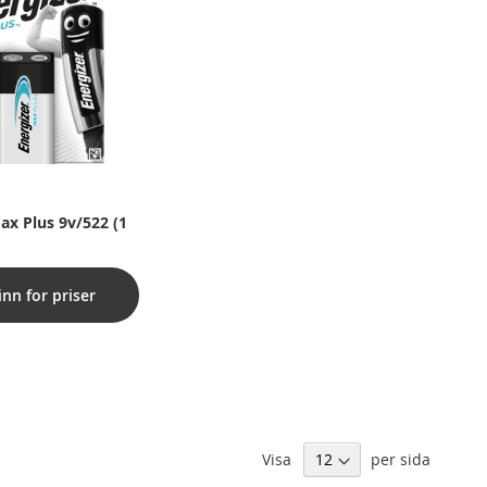
ax Plus 9v/522 (1
inn for priser
Visa
per sida