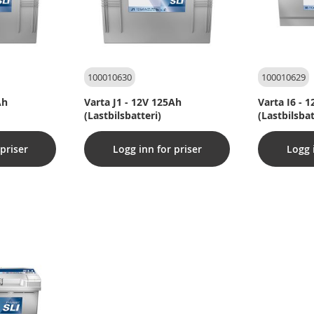
100010630
100010629
Ah
Varta J1 - 12V 125Ah
Varta I6 - 
(Lastbilsbatteri)
(Lastbilsbat
priser
Logg inn for priser
Logg 