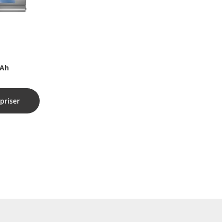
0Ah
priser