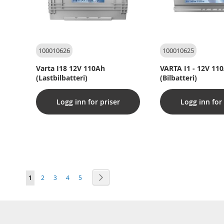
100010626
100010625
Varta I18 12V 110Ah
VARTA I1 - 12V 11
(Lastbilbatteri)
(Bilbatteri)
Logg inn for priser
Logg inn for 
Sida
You're currently reading page
Sida
Sida
Sida
Sida
Sida
Nästa
1
2
3
4
5