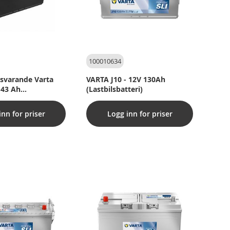
100010634
tsvarande Varta
VARTA J10 - 12V 130Ah
143 Ah
(Lastbilsbatteri)
teri)
inn for priser
Logg inn for priser