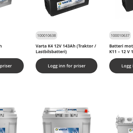
100010638
100010637
h
Varta K4 12V 143Ah (Traktor /
Batteri mo
Lastbilsbatteri)
K11 – 12 V 
(lastbilsbat
priser
Logg inn for priser
Logg 