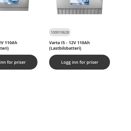
100010628
12V 110Ah
Varta I5 - 12V 110Ah
teri)
(Lastbilsbatteri)
inn for priser
Logg inn for priser