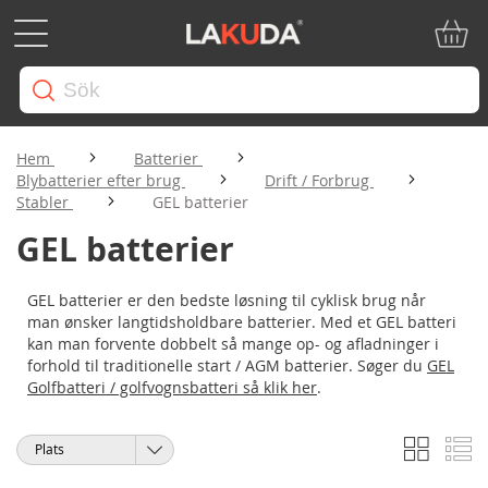
Min ku
Hem
Batterier
Blybatterier efter brug
Drift / Forbrug
Stabler
GEL batterier
GEL batterier
GEL batterier er den bedste løsning til cyklisk brug når
man ønsker langtidsholdbare batterier. Med et GEL batteri
kan man forvente dobbelt så mange op- og afladninger i
forhold til traditionelle start / AGM batterier. Søger du
GEL
Golfbatteri / golfvognsbatteri så klik her
.
Rutnät
Li
Visa
Sortera
som
på