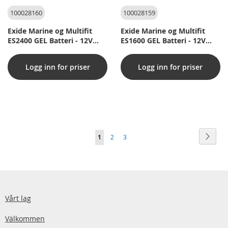
100028160
100028159
Exide Marine og Multifit
Exide Marine og Multifit
ES2400 GEL Batteri - 12V
ES1600 GEL Batteri - 12V
210Ah (20h)
140Ah (20h)
Logg inn for priser
Logg inn for priser
Sida
Sida
Nästa
You're
Sida
Sida
1
2
3
currently
reading
page
Vårt lag
Välkommen